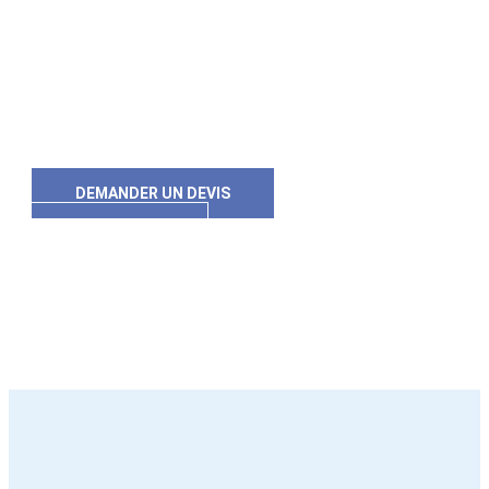
L’EXPLOITATION.
Des équipes organisées pour accompagner vos flux, vos esp
DEMANDER UN DEVIS
Etre rappelé