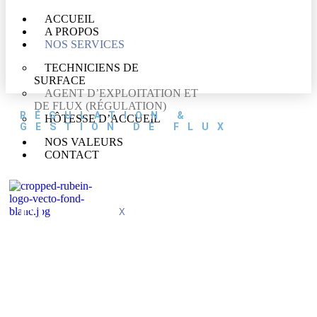
ACCUEIL
A PROPOS
NOS SERVICES
TECHNICIENS DE
SURFACE
AGENT D’EXPLOITATION ET
DE FLUX (RÉGULATION)
RÉGULATION &
HÔTESSE D’ACCUEIL
GESTION DE FLUX
NOS VALEURS
CONTACT
FLUIDIFIER LES
X
PARCOURS.
OPTIMISER