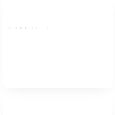
PROPRETÉ
TECHNICIEN(E) DE SURFACE
Garantir des espaces propres, accueillants et
conformes aux exigences du quotidien.
Découvrir