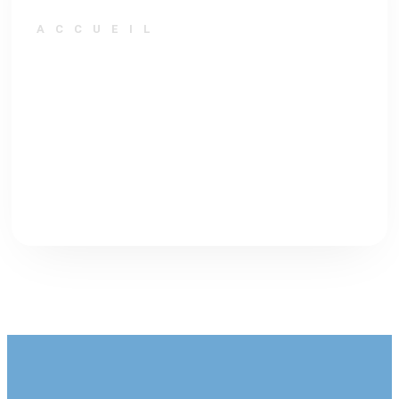
ACCUEIL
AGENTS D’ACCUEIL
Créer une expérience fluide et représenter votre image
auprès de chaque visiteur.
Découvrir